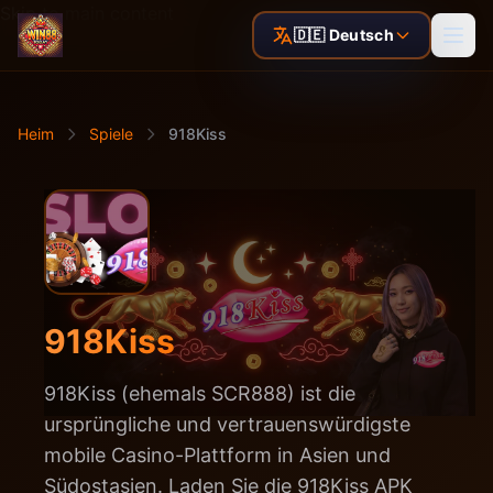
Skip to main content
🇩🇪 Deutsch
Heim
Spiele
918Kiss
918Kiss
918Kiss (ehemals SCR888) ist die
ursprüngliche und vertrauenswürdigste
mobile Casino-Plattform in Asien und
Südostasien. Laden Sie die 918Kiss APK