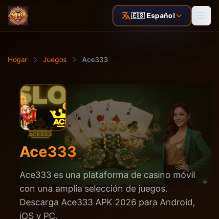
Skip to main content
🇪🇸 Español
Hogar
Juegos
Ace333
Ace333
Ace333 es una plataforma de casino móvil
con una amplia selección de juegos.
Descarga Ace333 APK 2026 para Android,
iOS y PC.