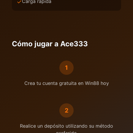
✓
Carga rápida
Cómo jugar a Ace333
1
Crea tu cuenta gratuita en Win88 hoy
2
Realice un depósito utilizando su método