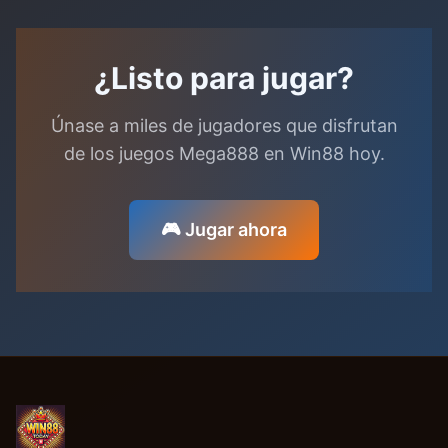
¿Listo para jugar?
Únase a miles de jugadores que disfrutan
de los juegos Mega888 en Win88 hoy.
🎮 Jugar ahora