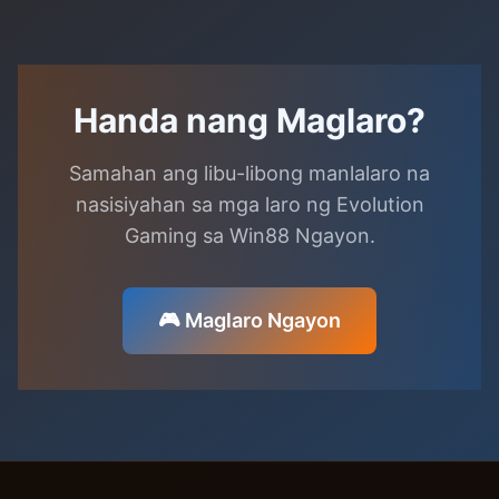
Handa nang Maglaro?
Samahan ang libu-libong manlalaro na
nasisiyahan sa mga laro ng Evolution
Gaming sa Win88 Ngayon.
🎮 Maglaro Ngayon