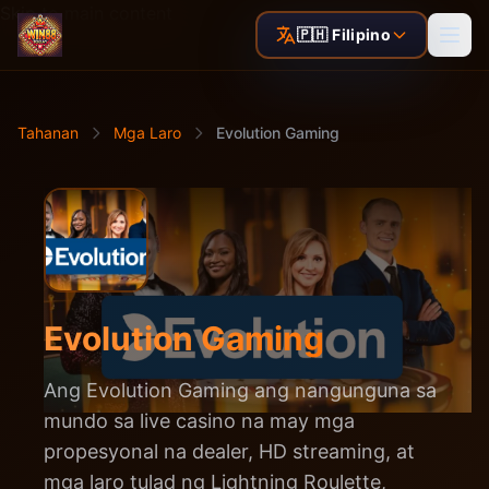
Skip to main content
🇵🇭 Filipino
Tahanan
Mga Laro
Evolution Gaming
Evolution Gaming
Ang Evolution Gaming ang nangunguna sa
mundo sa live casino na may mga
propesyonal na dealer, HD streaming, at
mga laro tulad ng Lightning Roulette,