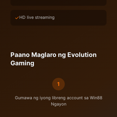
✓
HD live streaming
Paano Maglaro ng Evolution
Gaming
1
Gumawa ng iyong libreng account sa Win88
Ngayon