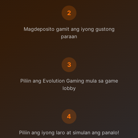
2
Magdeposito gamit ang iyong gustong
paraan
3
Piliin ang Evolution Gaming mula sa game
lobby
4
Piliin ang iyong laro at simulan ang panalo!