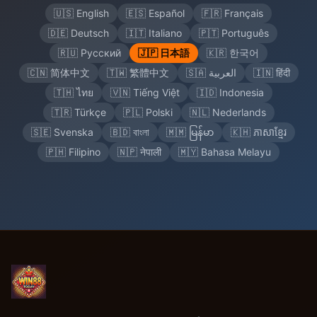
🇺🇸 English
🇪🇸 Español
🇫🇷 Français
🇩🇪 Deutsch
🇮🇹 Italiano
🇵🇹 Português
🇷🇺 Русский
🇯🇵 日本語
🇰🇷 한국어
🇨🇳 简体中文
🇹🇼 繁體中文
🇸🇦 العربية
🇮🇳 हिंदी
🇹🇭 ไทย
🇻🇳 Tiếng Việt
🇮🇩 Indonesia
🇹🇷 Türkçe
🇵🇱 Polski
🇳🇱 Nederlands
🇸🇪 Svenska
🇧🇩 বাংলা
🇲🇲 မြန်မာ
🇰🇭 ភាសាខ្មែរ
🇵🇭 Filipino
🇳🇵 नेपाली
🇲🇾 Bahasa Melayu