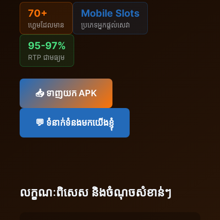
70+
Mobile Slots
ហ្គេមដែលមាន
ប្រភេទអ្នកផ្តល់សេវា
95-97%
RTP ជាមធ្យម
📥 ទាញយក APK
💬 ទំនាក់ទំនងមកយើងខ្ញុំ
លក្ខណៈពិសេស និងចំណុចសំខាន់ៗ