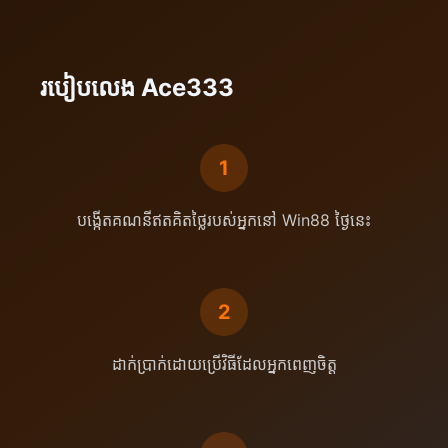
របៀបលេង Ace333
1
បង្កើតគណនីឥតគិតថ្លៃរបស់អ្នកនៅ Win88 ថ្ងៃនេះ
2
ដាក់ប្រាក់ដោយប្រើវិធីដែលអ្នកពេញចិត្ត