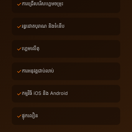
✓
ការជ្រើសរើសហ្គេមចម្រុះ
✓
រន្ធដោតបុរាណ និងទំនើប
✓
ហ្គេមលើតុ
✓
ការអនុវត្តជាប់លាប់
✓
កម្មវិធី iOS និង Android
✓
ផ្ទុកលឿន