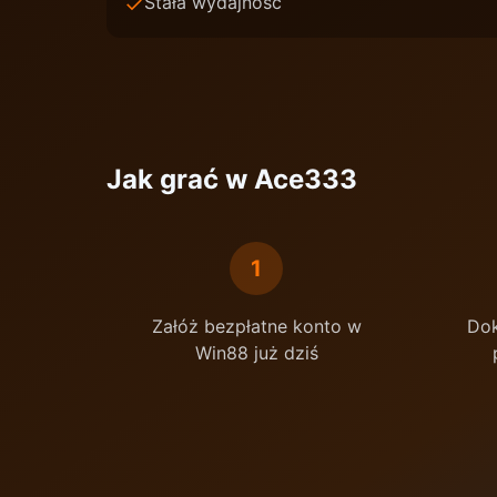
✓
Stała wydajność
Jak grać w Ace333
1
Załóż bezpłatne konto w
Dok
Win88 już dziś