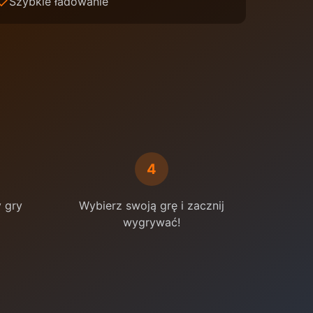
✓
Szybkie ładowanie
4
 gry
Wybierz swoją grę i zacznij
wygrywać!