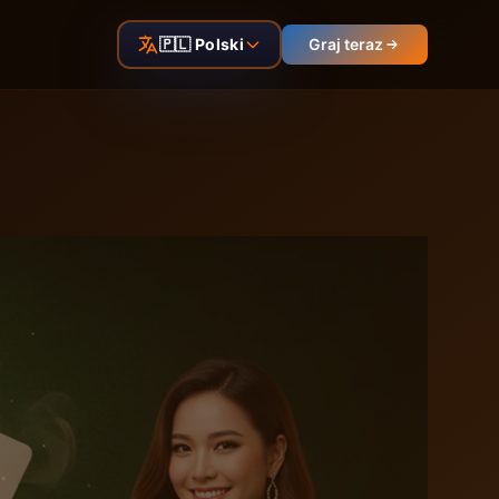
🇵🇱 Polski
Graj teraz