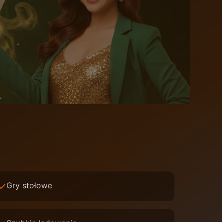
✓
Gry stołowe