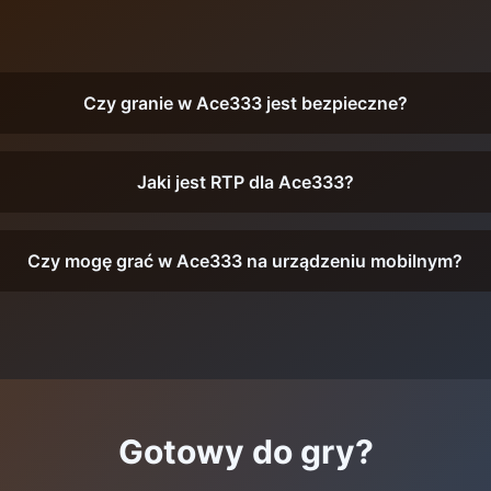
Czy granie w Ace333 jest bezpieczne?
Jaki jest RTP dla Ace333?
Czy mogę grać w Ace333 na urządzeniu mobilnym?
Gotowy do gry?