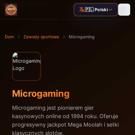
Skip to main content
🇵🇱 Polski
Dom
Zawody sportowe
Microgaming
Microgaming
Microgaming jest pionierem gier
kasynowych online od 1994 roku. Oferuje
progresywny jackpot Mega Moolah i setki
klasycznych slotów.