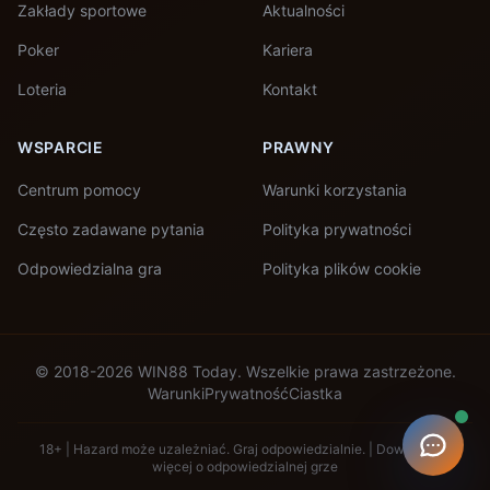
Zakłady sportowe
Aktualności
Poker
Kariera
Loteria
Kontakt
WSPARCIE
PRAWNY
Centrum pomocy
Warunki korzystania
Często zadawane pytania
Polityka prywatności
Odpowiedzialna gra
Polityka plików cookie
© 2018-2026 WIN88 Today. Wszelkie prawa zastrzeżone.
Warunki
Prywatność
Ciastka
18+ | Hazard może uzależniać. Graj odpowiedzialnie. |
Dowiedz się
więcej o odpowiedzialnej grze