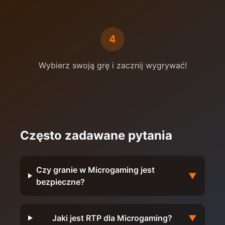
4
Wybierz swoją grę i zacznij wygrywać!
Często zadawane pytania
Czy granie w Microgaming jest
▼
bezpieczne?
Jaki jest RTP dla Microgaming?
▼