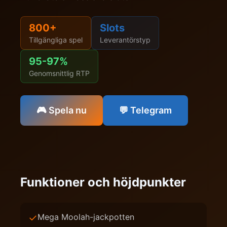
800+
Slots
Tillgängliga spel
Leverantörstyp
95-97%
Genomsnittlig RTP
🎮 Spela nu
💬 Telegram
Funktioner och höjdpunkter
✓
Mega Moolah-jackpotten