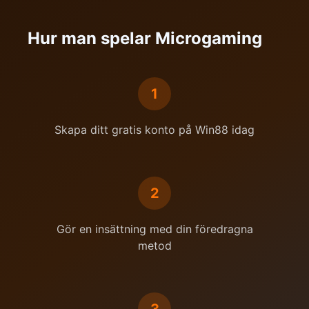
Hur man spelar Microgaming
1
Skapa ditt gratis konto på Win88 idag
2
Gör en insättning med din föredragna
metod