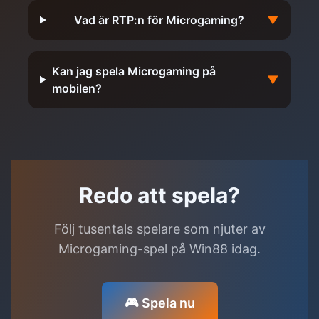
Vad är RTP:n för Microgaming?
▼
Kan jag spela Microgaming på
▼
mobilen?
Redo att spela?
Följ tusentals spelare som njuter av
Microgaming-spel på Win88 idag.
🎮 Spela nu