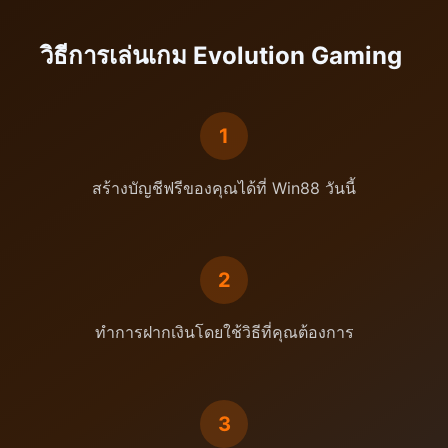
วิธีการเล่นเกม Evolution Gaming
1
สร้างบัญชีฟรีของคุณได้ที่ Win88 วันนี้
2
ทำการฝากเงินโดยใช้วิธีที่คุณต้องการ
3