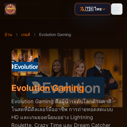
Skip to main content
🇹🇭 ไทย
บ้าน
เกมส์
Evolution Gaming
Evolution Gaming
Evolution Gaming คือผู้นำระดับโลกด้านคาสิ
โนสดที่มีดีลเลอร์มืออาชีพ การถ่ายทอดสดแบบ
HD และเกมยอดนิยมอย่าง Lightning
Roulette, Crazy Time และ Dream Catcher