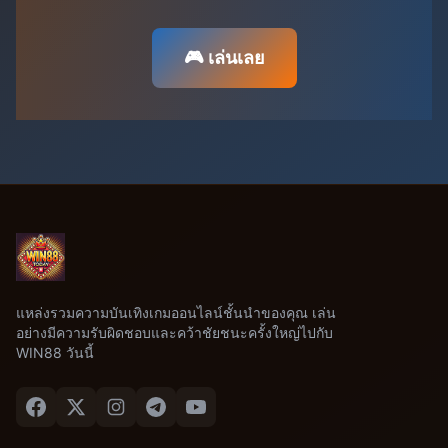
🎮 เล่นเลย
แหล่งรวมความบันเทิงเกมออนไลน์ชั้นนำของคุณ เล่น
อย่างมีความรับผิดชอบและคว้าชัยชนะครั้งใหญ่ไปกับ
WIN88 วันนี้