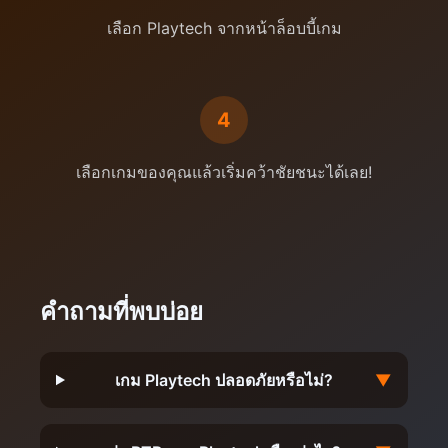
เลือก Playtech จากหน้าล็อบบี้เกม
4
เลือกเกมของคุณแล้วเริ่มคว้าชัยชนะได้เลย!
คำถามที่พบบ่อย
เกม Playtech ปลอดภัยหรือไม่?
▼