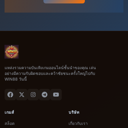
แหล่งรวมความบันเทิงเกมออนไลน์ชั้นนำของคุณ เล่น
อย่างมีความรับผิดชอบและคว้าชัยชนะครั้งใหญ่ไปกับ
WIN88 วันนี้
เกมส์
บริษัท
สล็อต
เกี่ยวกับเรา