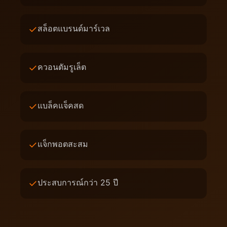
✓
สล็อตแบรนด์มาร์เวล
✓
ควอนตัมรูเล็ต
✓
แบล็คแจ็คสด
✓
แจ็กพอตสะสม
✓
ประสบการณ์กว่า 25 ปี