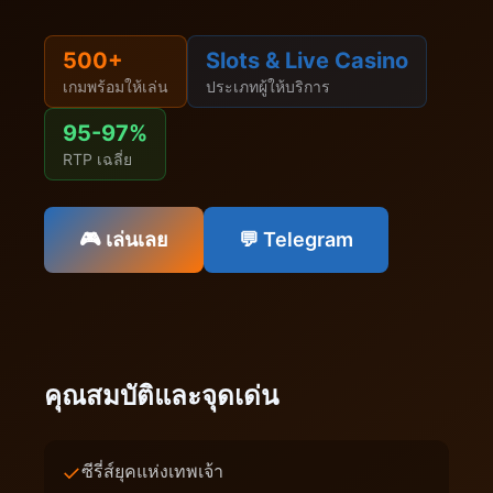
500+
Slots & Live Casino
เกมพร้อมให้เล่น
ประเภทผู้ให้บริการ
95-97%
RTP เฉลี่ย
🎮 เล่นเลย
💬 Telegram
คุณสมบัติและจุดเด่น
✓
ซีรี่ส์ยุคแห่งเทพเจ้า