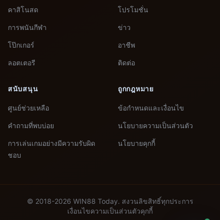
คาสิโนสด
โปรโมชั่น
การพนันกีฬา
ข่าว
โป๊กเกอร์
อาชีพ
ลอตเตอรี
ติดต่อ
สนับสนุน
ถูกกฎหมาย
ศูนย์ช่วยเหลือ
ข้อกำหนดและเงื่อนไข
คำถามที่พบบ่อย
นโยบายความเป็นส่วนตัว
การเล่นเกมอย่างมีความรับผิด
นโยบายคุกกี้
ชอบ
© 2018-2026 WIN88 Today. สงวนลิขสิทธิ์ทุกประการ
เงื่อนไข
ความเป็นส่วนตัว
คุกกี้