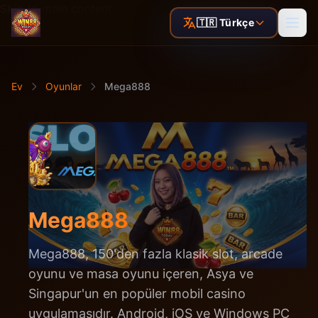
Skip to main content
🇹🇷 Türkçe
Ev
Oyunlar
Mega888
Mega888
Mega888, 150'den fazla klasik slot, arcade
oyunu ve masa oyunu içeren, Asya ve
Singapur'un en popüler mobil casino
uygulamasıdır. Android, iOS ve Windows PC