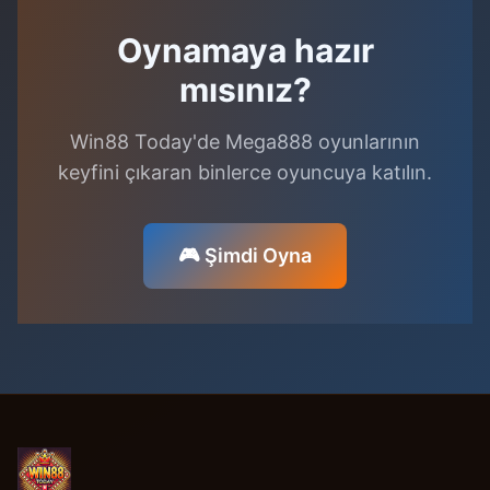
Oynamaya hazır
mısınız?
Win88 Today'de Mega888 oyunlarının
keyfini çıkaran binlerce oyuncuya katılın.
🎮 Şimdi Oyna