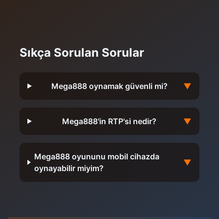
Sıkça Sorulan Sorular
Mega888 oynamak güvenli mi?
▼
Mega888'in RTP'si nedir?
▼
Mega888 oyununu mobil cihazda
▼
oynayabilir miyim?