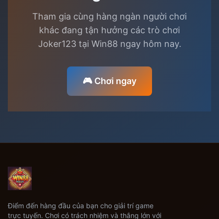
Tham gia cùng hàng ngàn người chơi
khác đang tận hưởng các trò chơi
Joker123 tại Win88 ngay hôm nay.
🎮 Chơi ngay
Điểm đến hàng đầu của bạn cho giải trí game
trực tuyến. Chơi có trách nhiệm và thắng lớn với