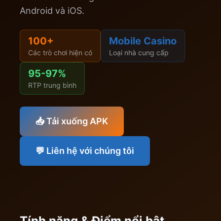
Android và iOS.
100+
Mobile Casino
Các trò chơi hiện có
Loại nhà cung cấp
95-97%
RTP trung bình
📥 Tải xuống APK
💬 Liên hệ với chúng tôi
Tính năng & Điểm nổi bật