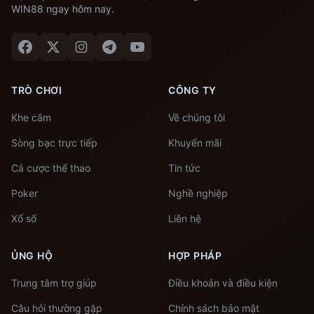
WIN88 ngay hôm nay.
TRÒ CHƠI
CÔNG TY
Khe cắm
Về chúng tôi
Sòng bạc trực tiếp
Khuyến mãi
Cá cược thể thao
Tin tức
Poker
Nghề nghiệp
Xổ số
Liên hệ
ỦNG HỘ
HỢP PHÁP
Trung tâm trợ giúp
Điều khoản và điều kiện
Câu hỏi thường gặp
Chính sách bảo mật