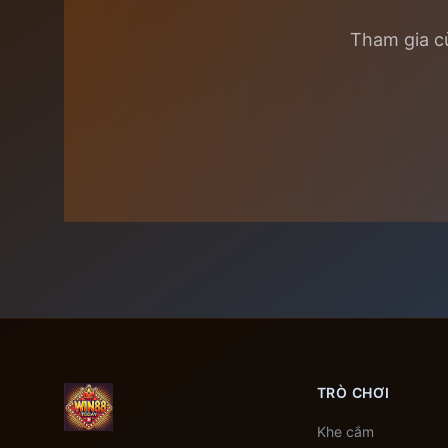
Tham gia c
TRÒ CHƠI
Khe cắm