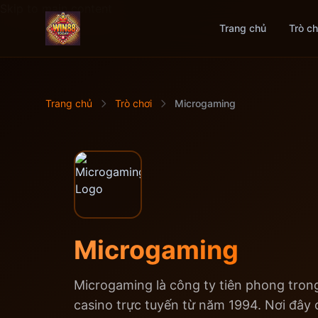
Skip to main content
Trang chủ
Trò ch
Trang chủ
Trò chơi
Microgaming
Microgaming
Microgaming là công ty tiên phong trong
casino trực tuyến từ năm 1994. Nơi đây c