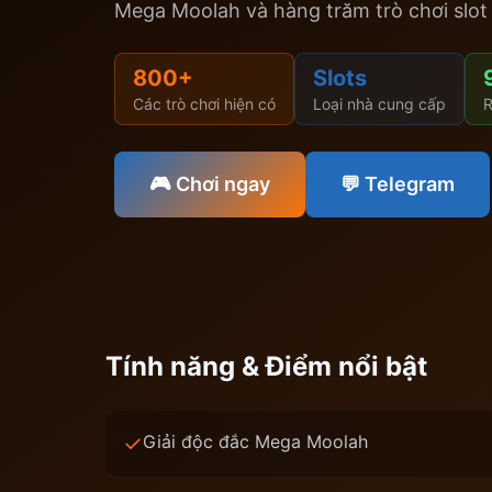
Mega Moolah và hàng trăm trò chơi slot 
800+
Slots
Các trò chơi hiện có
Loại nhà cung cấp
R
🎮 Chơi ngay
💬 Telegram
Tính năng & Điểm nổi bật
✓
Giải độc đắc Mega Moolah