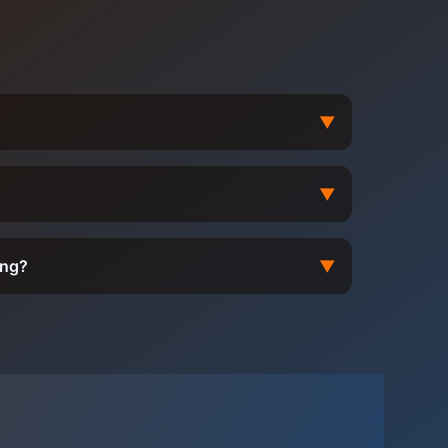
▼
▼
ông?
▼