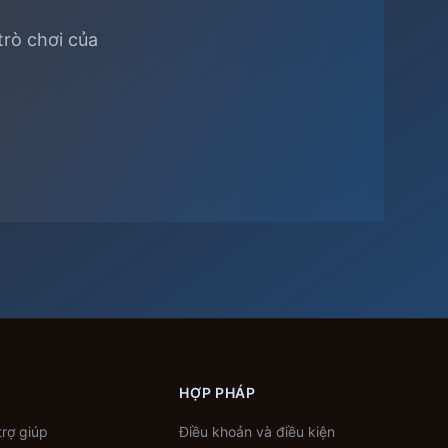
rò chơi của
HỢP PHÁP
trợ giúp
Điều khoản và điều kiện