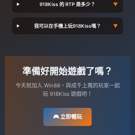
918Kiss 的 RTP 是多少？
▼
我可以在手機上玩918Kiss嗎？
▼
準備好開始遊戲了嗎？
今天就加入 Win88，與成千上萬的玩家一起
玩 918Kiss 遊戲吧！
🎮 立即暢玩