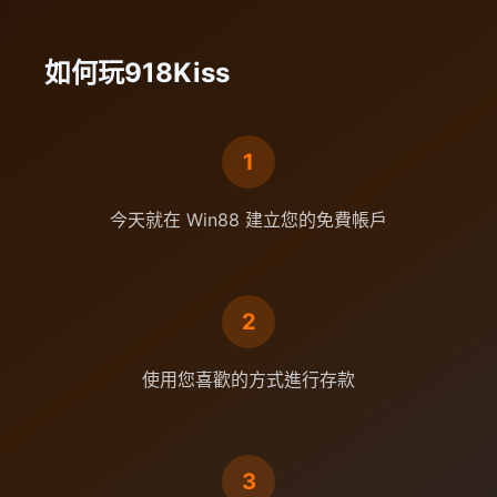
如何玩918Kiss
1
今天就在 Win88 建立您的免費帳戶
2
使用您喜歡的方式進行存款
3