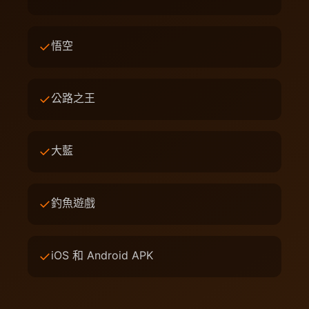
✓
悟空
✓
公路之王
✓
大藍
✓
釣魚遊戲
✓
iOS 和 Android APK