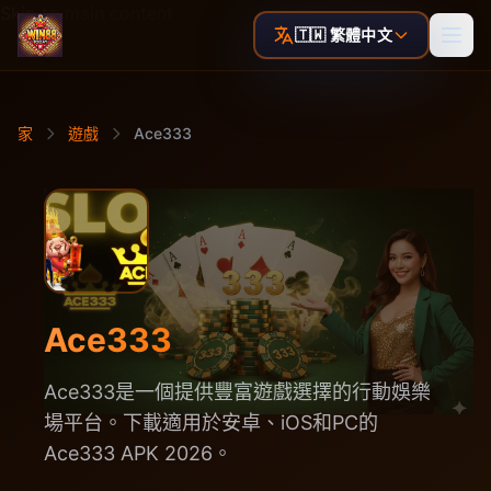
Skip to main content
🇹🇼 繁體中文
家
遊戲
Ace333
Ace333
Ace333是一個提供豐富遊戲選擇的行動娛樂
場平台。下載適用於安卓、iOS和PC的
Ace333 APK 2026。