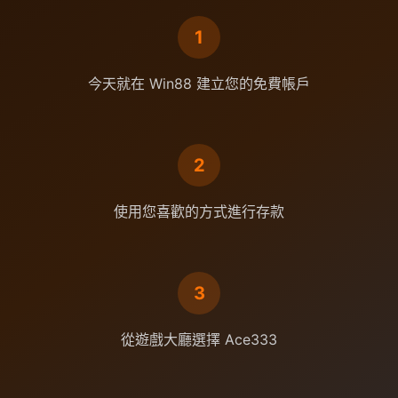
1
今天就在 Win88 建立您的免費帳戶
2
使用您喜歡的方式進行存款
3
從遊戲大廳選擇 Ace333