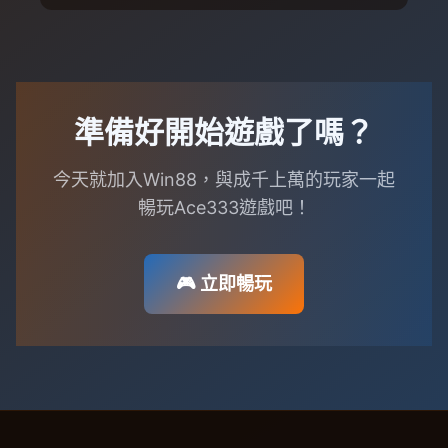
準備好開始遊戲了嗎？
今天就加入Win88，與成千上萬的玩家一起
暢玩Ace333遊戲吧！
🎮 立即暢玩