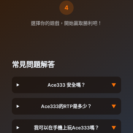
4
選擇你的遊戲，開始贏取勝利吧！
常見問題解答
Ace333 安全嗎？
▼
Ace333的RTP是多少？
▼
我可以在手機上玩Ace333嗎？
▼