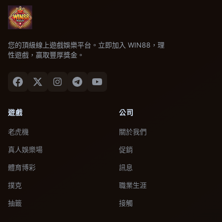
您的頂級線上遊戲娛樂平台。立即加入 WIN88，理
性遊戲，贏取豐厚獎金。
遊戲
公司
老虎機
關於我們
真人娛樂場
促銷
體育博彩
訊息
撲克
職業生涯
抽籤
接觸