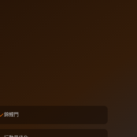
✓
錦鯉門