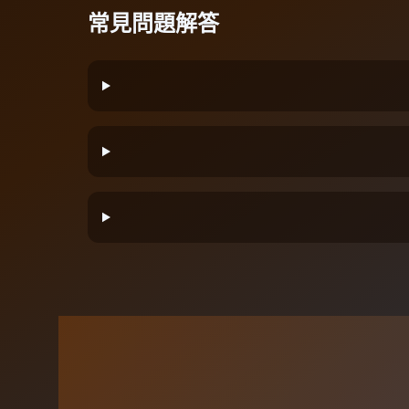
常見問題解答