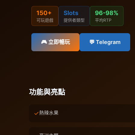
150+
Slots
96-98%
可玩遊戲
提供者類型
平均RTP
🎮 立即暢玩
💬 Telegram
功能與亮點
✓
熱辣水果