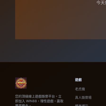
今天
遊戲
老虎機
您的頂級線上遊戲娛樂平台。立
真人娛樂場
即加入 WIN88，理性遊戲，贏取
豐厚獎金。
體育博彩