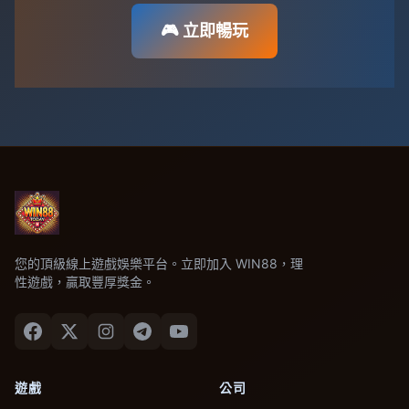
🎮 立即暢玩
您的頂級線上遊戲娛樂平台。立即加入 WIN88，理
性遊戲，贏取豐厚獎金。
遊戲
公司