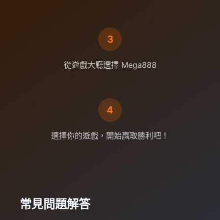
3
從遊戲大廳選擇 Mega888
4
選擇你的遊戲，開始贏取勝利吧！
常見問題解答