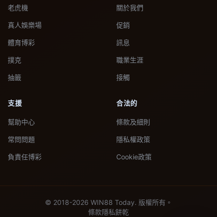
老虎機
關於我們
真人娛樂場
促銷
體育博彩
訊息
撲克
職業生涯
抽籤
接觸
支援
合法的
幫助中心
條款及細則
常問問題
隱私權政策
負責任博彩
Cookie政策
© 2018-2026 WIN88 Today. 版權所有。
條款
隱私
餅乾