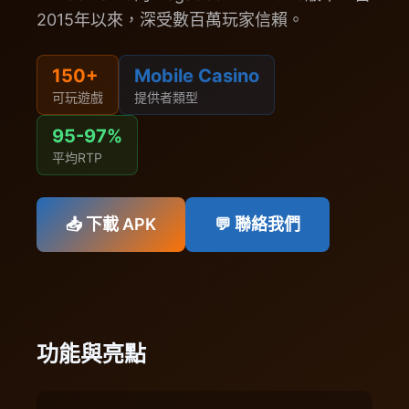
2015年以來，深受數百萬玩家信賴。
150+
Mobile Casino
可玩遊戲
提供者類型
95-97%
平均RTP
📥 下載 APK
💬 聯絡我們
功能與亮點