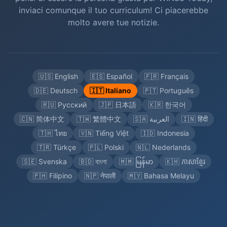
inviaci comunque il tuo curriculum! Ci piacerebbe
molto avere tue notizie.
🇺🇸 English
🇪🇸 Español
🇫🇷 Français
🇩🇪 Deutsch
🇮🇹 Italiano
🇵🇹 Português
🇷🇺 Русский
🇯🇵 日本語
🇰🇷 한국어
🇨🇳 简体中文
🇹🇼 繁體中文
🇸🇦 العربية
🇮🇳 हिंदी
🇹🇭 ไทย
🇻🇳 Tiếng Việt
🇮🇩 Indonesia
🇹🇷 Türkçe
🇵🇱 Polski
🇳🇱 Nederlands
🇸🇪 Svenska
🇧🇩 বাংলা
🇲🇲 မြန်မာ
🇰🇭 ភាសាខ្មែរ
🇵🇭 Filipino
🇳🇵 नेपाली
🇲🇾 Bahasa Melayu